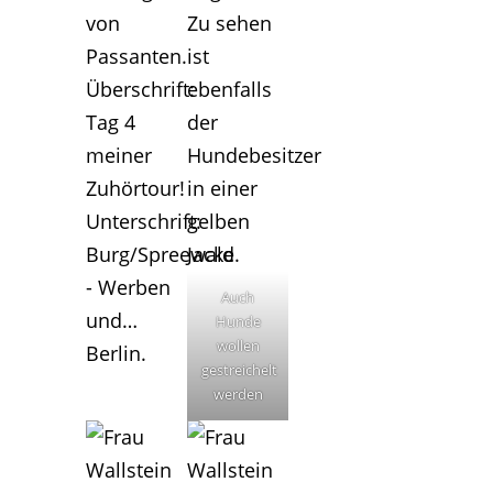
Auch
Hunde
wollen
gestreichelt
werden