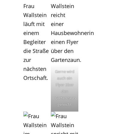
Gerne wird
auch ein
Flyer über
den
Gartenzaun
gereicht