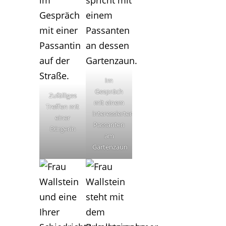
Im
Gespräch
Zufälliges
mit einem
Treffen mit
interessierten
einer
Passanten
Bürgerin
am
Gartenzaun