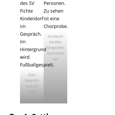
Zu besuch
bei dem
Sängerchor
Kunersdorf
e.V.
Zum
Gespräch
beim SV
Fichte
Kunersdorf