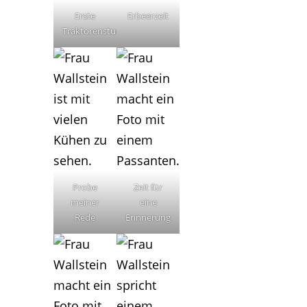
Erste
Erbeerzeit
Traktorenstunde
Probe
Zeit für
meiner
eine
Rede
Erinnerung