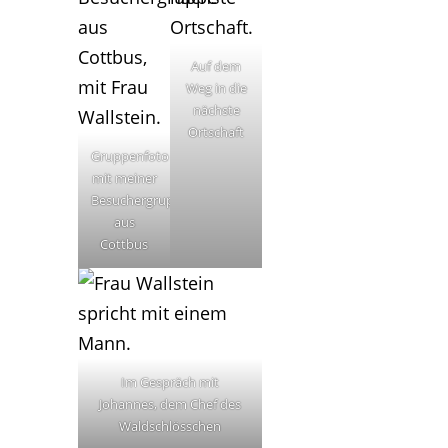
Auf dem
Weg in die
nächste
Ortschaft
Gruppenfoto
mit meiner
Besuchergruppe
aus
Cottbus
Im Gespräch mit
Johannes, dem Chef des
Waldschlösschen