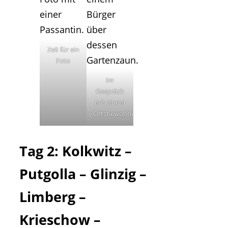
Zeit für ein
Foto
Im
Gespräch
mit einem
Ortsbewohner
Tag 2: Kolkwitz –
Putgolla – Glinzig –
Limberg –
Krieschow –