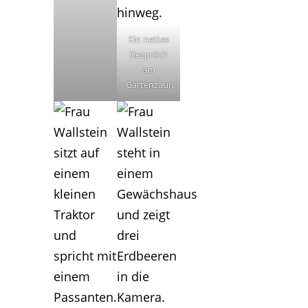
Ein nettes
Gespräch
am
Gartenzaun