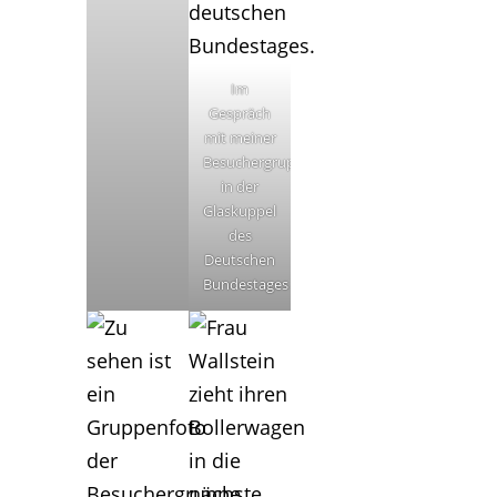
Im
Gespräch
mit meiner
Besuchergruppe
in der
Glaskuppel
des
Deutschen
Bundestages