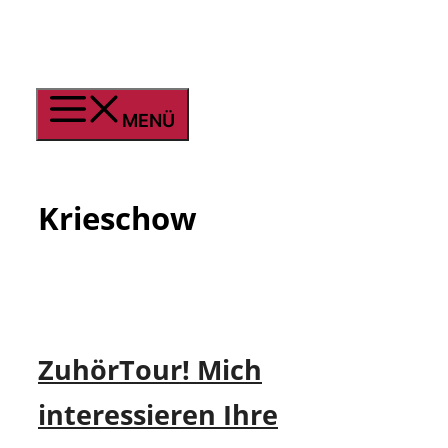
Zum
Inhalt
springen
MENÜ
Krieschow
ZuhörTour! Mich
interessieren Ihre