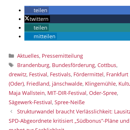
teilen
twittern
teilen
mitteilen
Kategorien
Aktuelles
,
Pressemitteilung
Schlagwörter
Brandenburg
,
Bundesförderung
,
Cottbus
,
drewitz
,
Festival
,
Festivals
,
Fördermittel
,
Frankfurt
(Oder)
,
Friedland
,
jänschwalde
,
Klingemühle
,
Kult
Maja Wallstein
,
MIT-DIR-Festival
,
Oder-Spree
,
Sägewerk-Festival
,
Spree-Neiße
Strukturwandel braucht Verlässlichkeit: Lausit
SPD-Abgeordnete kritisiert „Südbonus“-Pläne und