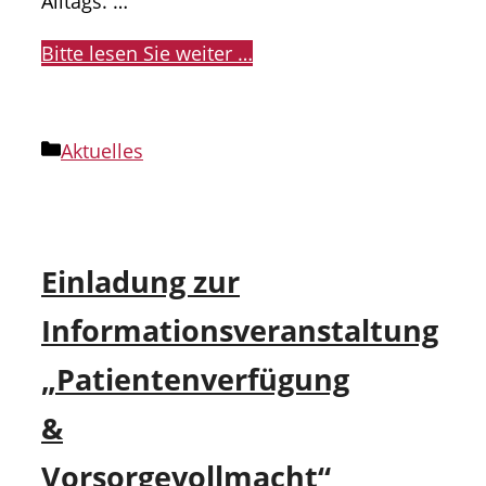
Alltags. …
Bitte lesen Sie weiter …
Kategorien
Aktuelles
Einladung zur
Informationsveranstaltung
„Patientenverfügung
&
Vorsorgevollmacht“