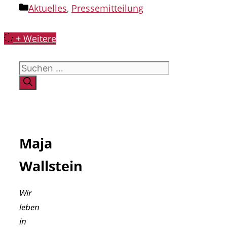
Kategorien
Aktuelles
,
Pressemitteilung
+ Weitere
Suchen
nach:
Maja
Wallstein
Wir
leben
in