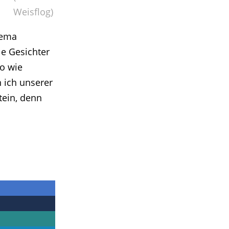
Weisflog)
hema
e Gesichter
o wie
 ich unserer
tein, denn