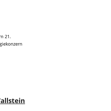
om 21.
rgiekonzern
allstein