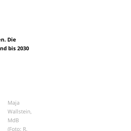
n. Die
nd bis 2030
Maja
Wallstein,
MdB
(Foto: R.