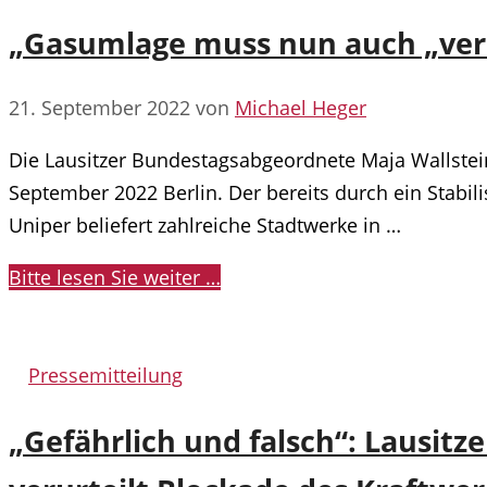
„Gasumlage muss nun auch „vers
21. September 2022
von
Michael Heger
Die Lausitzer Bundestagsabgeordnete Maja Wallstein
September 2022 Berlin. Der bereits durch ein Stabi
Uniper beliefert zahlreiche Stadtwerke in …
Bitte lesen Sie weiter …
Kategorien
Pressemitteilung
„Gefährlich und falsch“: Lausit