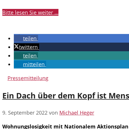
Bitte lesen Sie weiter …
teilen
twittern
teilen
mitteilen
Kategorien
Pressemitteilung
Ein Dach über dem Kopf ist Men
9. September 2022
von
Michael Heger
Wohnungslosigkeit mit Nationalem Aktionsplan