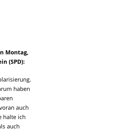
en Montag,
in (SPD):
larisierung.
Darum haben
baren
 voran auch
 halte ich
als auch