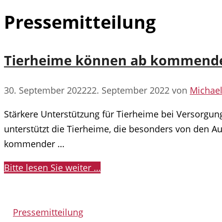
Pressemitteilung
Tierheime können ab kommende
30. September 2022
22. September 2022
von
Michae
Stärkere Unterstützung für Tierheime bei Versorgung
unterstützt die Tierheime, die besonders von den Au
kommender …
Bitte lesen Sie weiter …
Kategorien
Pressemitteilung