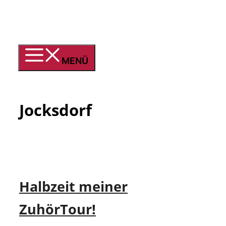
Zum
Inhalt
springen
MENÜ
Jocksdorf
Halbzeit meiner
ZuhörTour!