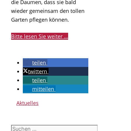
die Daumen, dass sie bald
wieder gemeinsam den tollen
Garten pflegen können.
Bitte lesen Sie weiter …
teilen
twittern
teilen
mitteilen
Kategorien
Aktuelles
Suchen