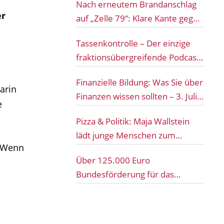
Nach erneutem Brandanschlag
er
auf „Zelle 79“: Klare Kante gegen
Gewalt und Hass in Cottbus
Tassenkontrolle – Der einzige
fraktionsübergreifende Podcast
direkt aus dem Bundestag!
Finanzielle Bildung: Was Sie über
arin
Finanzen wissen sollten – 3. Juli
e
2027 um 18 Uhr
Pizza & Politik: Maja Wallstein
lädt junge Menschen zum
. Wenn
lockeren Austausch nach Guben
Über 125.000 Euro
und Spremberg ein
Bundesförderung für das
„Sägewerk Festival“ und das
„MIT DIR Festival“ aus dem
Bundesschallschutzprogramm