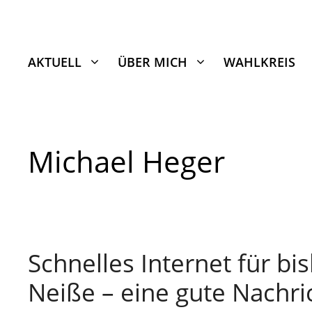
Zum
Inhalt
springen
AKTUELL
ÜBER MICH
WAHLKREIS
Michael Heger
Schnelles Internet für bi
Neiße – eine gute Nachri