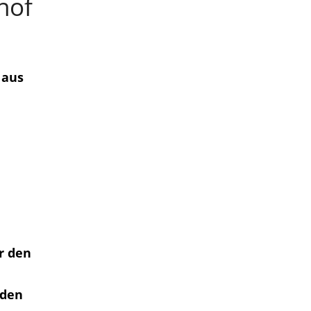
hof
 aus
r den
 den