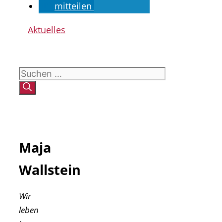
mitteilen
Kategorien
Aktuelles
Suchen
nach:
Maja
Wallstein
Wir
leben